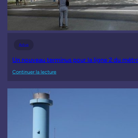
Actus
Un nouveau terminus pour la ligne 2 du métr
:
Continuer la lecture
Un
nouveau
terminus
pour
la
ligne
2