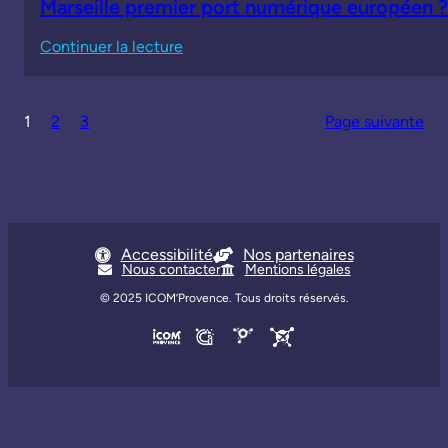
Marseille premier port numérique européen ?
:
Continuer la lecture
Marseille
premier
1
2
3
Page suivante
port
numérique
européen
?
Accessibilité
Nos partenaires
Nous contacter
Mentions légales
© 2025
ICOM’Provence
. Tous droits réservés.