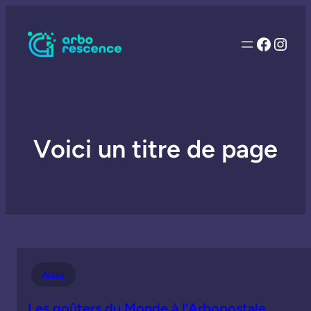
Facebo
Inst
Voici un titre de page
Actus
Les goûters du Monde à l’Arbopostale