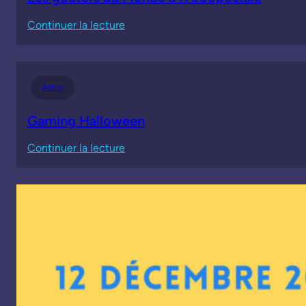
:
Continuer la lecture
Les
goûters
du
Actus
Monde
à
Gaming Halloween
l’Arbopostale
:
Continuer la lecture
Gaming
Halloween